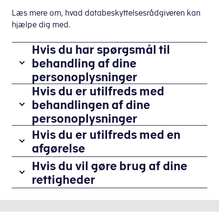
Læs mere om, hvad databeskyttelsesrådgiveren kan
hjælpe dig med.
Hvis du har spørgsmål til
behandling af dine
personoplysninger
Hvis du er utilfreds med
Du
er
behandlingen af dine
velkommen
personoplysninger
til
Databeskyttelsesrådgiveren
Hvis du er utilfreds med en
at
hører
afgørelse
kontakte
gerne,
databeskyttelsesrådgiveren,
Hvis
Hvis du vil gøre brug af dine
hvis
hvis
du
rettigheder
du
du
er
er
Databeskyttelsesrådgiveren
har
uenig
utilfreds
kan
generelle
i
med,
rådgive
spørgsmål